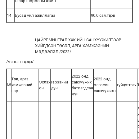
газар шорооны ажил
14
Бусад үйл ажиллагаа
90.0 сая.төгрөг
ЦАЙРТ МИНЕРАЛ ХХК-ИЙН САНХҮҮЖИЛТЭЭР
ХИЙГДСЭН ТӨСӨЛ, АРГА ХЭМЖЭЭНИЙ
МЭДЭЭЛЭЛ /2022/
/мянган төгрөгөөр/
2022 онд
Төсөл, арга
2022 онд
Эхлэх
Гэрээний
санхүүжих
№
хэмжээний
олгосон
гүйцэтгэгч
он
дүн
батлагдсан
нэр
санхүүжилт
дүн