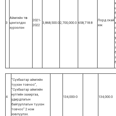
Аймгийн төв
2021-
Лорд скай
3
цэнгэлдэх
3,868,500.0
2,700,000.0
658,718.8
2022
ххк
хүрээлэн
“Сүхбаатар аймгийн
түүхэн товчоо”,
"Сүхбаатар аймгийн
нутгийн захиргаа,
4
134,000-0
134,000.0
удирдлагын
байгууллагын түүхэн
товчоо” 2 ном
хэвлүулэх.