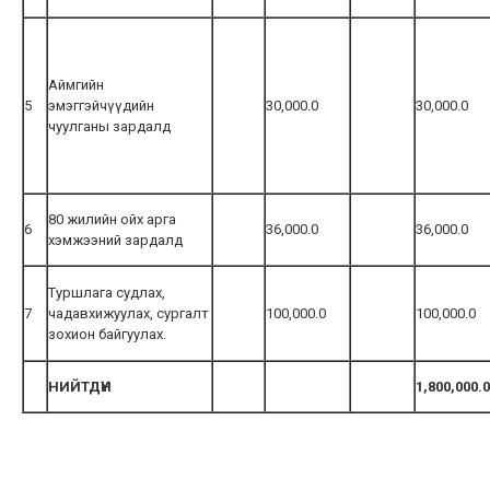
Аймгийн
5
эмэггэйчүүдийн
30,000.0
30,000.0
чуулганы зардалд
80 жилийн ойх арга
6
36,000.0
36,000.0
хэмжээний зардалд
Туршлага судлах,
7
чадавхижуулах, сургалт
100,000.0
100,000.0
зохион байгуулах.
НИЙТДҮН
1,800,000.0