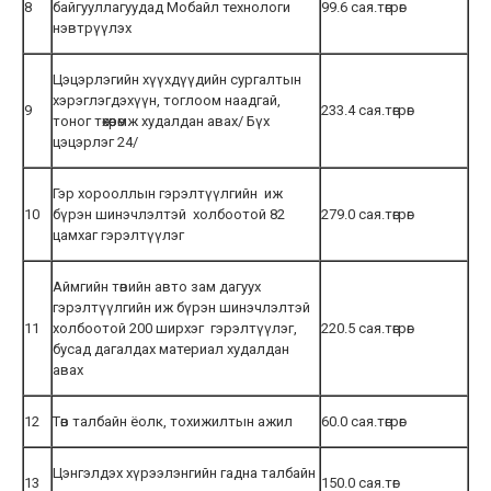
8
байгууллагуудад Мобайл технологи
99.6 сая.төгрөг
нэвтрүүлэх
Цэцэрлэгийн хүүхдүүдийн сургалтын
хэрэглэгдэхүүн, тоглоом наадгай,
9
233.4 сая.төгрөг
тоног төхөөрөмж худалдан авах/ Бүх
цэцэрлэг 24/
Гэр хорооллын гэрэлтүүлгийн иж
10
бүрэн шинэчлэлтэй холбоотой 82
279.0 сая.төгрөг
цамхаг гэрэлтүүлэг
Аймгийн төвийн авто зам дагуух
гэрэлтүүлгийн иж бүрэн шинэчлэлтэй
11
холбоотой 200 ширхэг гэрэлтүүлэг,
220.5 сая.төгрөг
бусад дагалдах материал худалдан
авах
12
Төв талбайн ёолк, тохижилтын ажил
60.0 сая.төгрөг
Цэнгэлдэх хүрээлэнгийн гадна талбайн
13
150.0 сая.төг