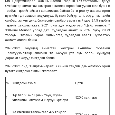
Мөн “Цайртминерал” ХХК нь Засгийн газрын 179 тогтоолын дагуу
Сүхбаатар аймагтай хамтран ажиллах гэрээ байгуулан жил бүр 1.8
тэрбум төгрөгийг аймагт хандивлаж байгаа ба өнгөрсөн хугацаанд орон
нутгийн тулгамдсан асуудлууд, бүтээн байгуулалт, эрүүл мэндийн
салбар, жижиг дунд бизнесийн салбар зэрэгт нийтдээ 24.5 тэрбум
төгрөгийг хандивлажээ. 2021 оны дүн мэдээгээр “Цайртминерал”
ХХК-ийн Монгол улсад дахь худалдан авалтын 76% буюу 28.73
тэрбум төгрөгний бараа, үйлчилгээ, худалдан авалт Сүхбаатар
аймагт хийсэн байна.
2020-2021 онуудад аймагтай хамтран ажиллах гэрээний
санхүүжилтээр аймгийн төв Баруун–урт сум болон сумдууд
дараахи ажлууд хийгдсэн байна.
2020-2021 онд “Цайртминерал” ХХК-ийн хандив дэмжлэгээр орон
нутагт хийгдсэн ажлын жагсаалт
№
Хийгдсэн ажил
Өртөг
1-р баг 60 айл Грийн таун, Музей
1
520.0 сая.төгрөг
чиглэлийн автозам, Баруун-Урт сум
Хөл бөмбөгийн талбайгаас 4-р тойрог
2
720.0 сая.төгрөг