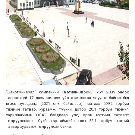
“Цайртминерал” компанийн Төмөртийн-Овооны УБҮ 2005 оноос
тасралтгүй 17 дахь жилдээ үйл ажиллагаа явуулж байгаа бөгөөд
өнгөрсөн хугацаанд (2021 оны байдлаар) нийтдээ 599.2 тэрбум
төгрөгийн татвар, хураамж, түүний дотор 20.1 тэрбум төгрөгийг
харилцагчдын НӨАТ байдлаар улс, орон нутгийн татварт
төвлөрүүлснээс Сүхбаатар аймгийн төсөвт 52.1 тэрбум төгрөгний
татвар хураамж төвлөрүүлсэн байна.