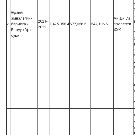
Өрхийн
эмнэлэгийн
Ай Ди Си
2021-
2
барилга /
1,425,056.4
677,056.5
547,106.6
проперти
2022
Баруун-Урт
ХХК
сум/