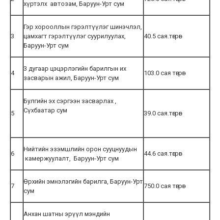
хүртэлх автозам, Баруун-Урт сум
Гэр хорооллын гэрэлтүүлэг шинэчлэл,
3
цамхагт гэрэлтүүлэг суурилуулах,
40.5 сая.төгрөг
Баруун-Урт сум
3 дугаар цэцэрлэгийн барилгын их
4
103.0 сая төгрөг
засварын ажил, Баруун-Урт сум
Булгийн эх сэргээн засварлах ,
Сүхбаатар сум
5
39.0 сая.төгрөг
Нийтийн эзэмшлийн орон сууцнуудын
6
44.6 сая.төгрөг
камержуулалт, Баруун-Урт сум
Өрхийн эмнэлэгийн барилга, Баруун-Урт
7
750.0 сая төгрөг
сум
Анхан шатны эрүүл мэндийн