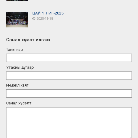
ЦАЙРТ ЛИГ-2025
2025-11-18
Санал хүсэлт илгээх
Таны нэр
Утасны дугаар
И-мэйл хаяг
Санал хүсэлт