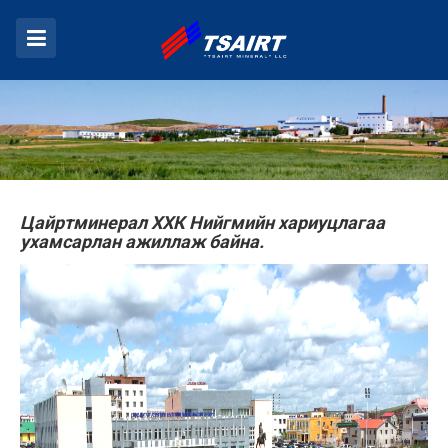
Цайртминерал ХХК Нийгмийн хариуцлагаа
ухамсарлан ажиллаж байна.