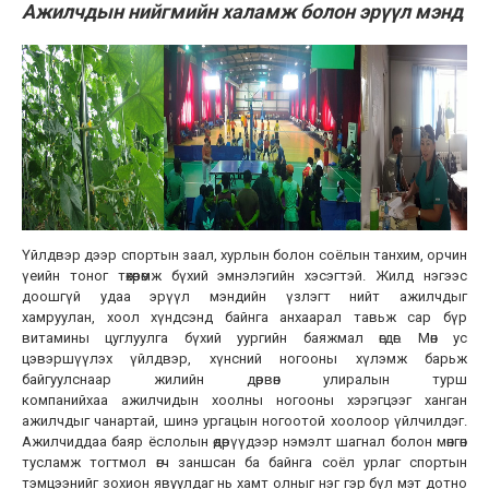
Ажилчдын нийгмийн халамж болон эрүүл мэнд
Үйлдвэр дээр спортын заал, хурлын болон соёлын танхим, орчин
үеийн тоног төхөөрөмж бүхий эмнэлэгийн хэсэгтэй. Жилд нэгээс
доошгүй удаа эрүүл мэндийн үзлэгт нийт ажилчдыг
хамруулан, хоол хүндсэнд байнга анхаарал тавьж сар бүр
витамины цуглуулга бүхий уургийн баяжмал өгдөг. Мөн ус
цэвэршүүлэх үйлдвэр, хүнсний ногооны хүлэмж барьж
байгуулснаар жилийн дөрвөн улиралын турш
компанийхаа ажилчидын хоолны ногооны хэрэгцээг ханган
ажилчдыг чанартай, шинэ ургацын ногоотой хоолоор үйлчилдэг.
Ажилчиддаа баяр ёслолын өдөрүүдээр нэмэлт шагнал болон мөнгөн
тусламж тогтмол өгч заншсан ба байнга соёл урлаг спортын
тэмцээнийг зохион явуулдаг нь хамт олныг нэг гэр бүл мэт дотно