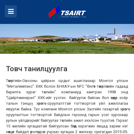
Товч танилцуулга
Төмөртийн-Овооны цайрын ордыг ашиглахаар Монгол улсын
“Металимпэкс” ХХК болон БНХАУ-ын NFC “Өнгөт төмөрлөгийн гадаад
барилга зураг төслийн” компаниуд хамтран 1998 онд
“Цайртминерал” ХХК-ийг үүсгэн байгуулж байсан бол өнөөдөр хоёр
талын тэнцүү хөрөнгө оруулалттай тогтвортой үйл ажиллагаа
явуулж байна. Тус компани Монгол улсын Засгийн газартай хөрөнгө
оруулалтын тогтвортой байдлын гэрээнд гарын үсэг зурснаар
уулын үйлдвэрийг байгуулах төслийн ажил эхэлсэн түүхтэй. Гэрээг
15 жилийн хугацаатай байгуулсан бөгөөд хэрэгжих явцад зарим нэг
нөхцөл байдал өөрчлөгдсөн учраас хугацаа 2 жилээр сунгагдан 2015-05-