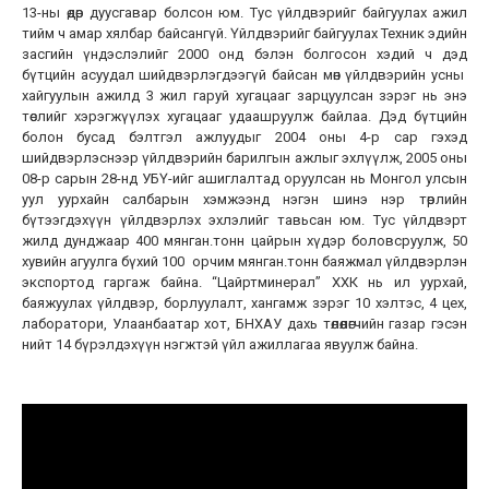
13-ны өдөр дуусгавар болсон юм. Тус үйлдвэрийг байгуулах ажил
тийм ч амар хялбар байсангүй. Үйлдвэрийг байгуулах Техник эдийн
засгийн үндэслэлийг 2000 онд бэлэн болгосон хэдий ч дэд
бүтцийн асуудал шийдвэрлэгдээгүй байсан мөн үйлдвэрийн усны
хайгуулын ажилд 3 жил гаруй хугацааг зарцуулсан зэрэг нь энэ
төслийг хэрэгжүүлэх хугацааг удаашруулж байлаа. Дэд бүтцийн
болон бусад бэлтгэл ажлуудыг 2004 оны 4-р сар гэхэд
шийдвэрлэснээр үйлдвэрийн барилгын ажлыг эхлүүлж, 2005 оны
08-р сарын 28-нд УБҮ-ийг ашиглалтад оруулсан нь Монгол улсын
уул уурхайн салбарын хэмжээнд нэгэн шинэ нэр төрлийн
бүтээгдэхүүн үйлдвэрлэх эхлэлийг тавьсан юм. Тус үйлдвэрт
жилд дунджаар 400 мянган.тонн цайрын хүдэр боловсруулж, 50
хувийн агуулга бүхий 100 орчим мянган.тонн баяжмал үйлдвэрлэн
экспортод гаргаж байна. “Цайртминерал” ХХК нь ил уурхай,
баяжуулах үйлдвэр, борлуулалт, хангамж зэрэг 10 хэлтэс, 4 цех,
лаборатори, Улаанбаатар хот, БНХАУ дахь төлөөлөгчийн газар гэсэн
нийт 14 бүрэлдэхүүн нэгжтэй үйл ажиллагаа явуулж байна.