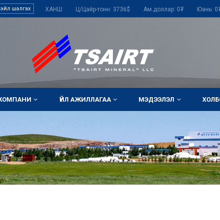
ХАНШ Ц/Цайр-тонн: 3736$ Ам.доллар: 0₮ Юань: 0
КОМПАНИ
ҮЙЛ АЖИЛЛАГАА
МЭДЭЭЛЭЛ
ХОЛБ