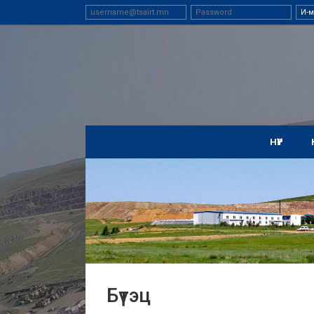
НҮҮР
Бүтэц