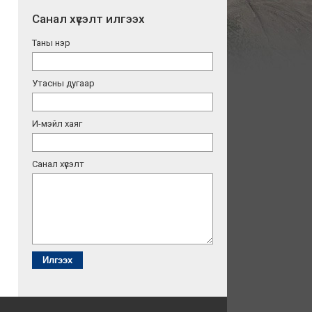
Санал хүсэлт илгээх
Таны нэр
Утасны дугаар
И-мэйл хаяг
Санал хүсэлт