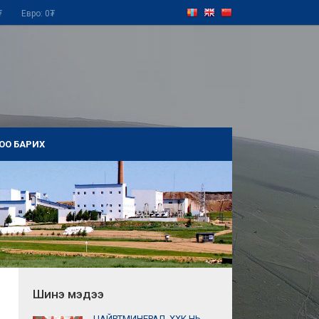
₮ Евро: 0₮
ОО БАРИХ
Шинэ мэдээ
ЦАЙРТМИНЕРАЛ_ХХК НЬ