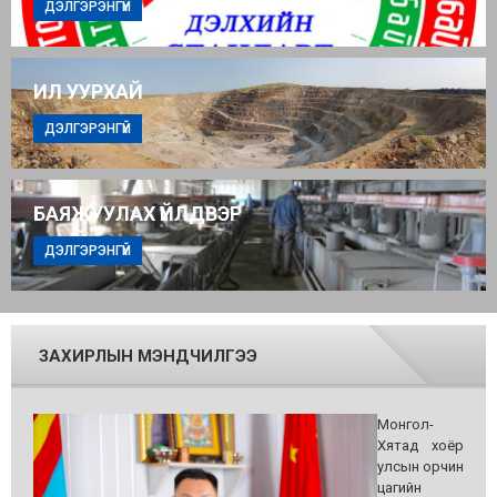
ДЭЛГЭРЭНГҮЙ
ИЛ УУРХАЙ
ДЭЛГЭРЭНГҮЙ
БАЯЖУУЛАХ ҮЙЛДВЭР
ДЭЛГЭРЭНГҮЙ
ЗАХИРЛЫН МЭНДЧИЛГЭЭ
Монгол-
Хятад хоёр
улсын орчин
цагийн