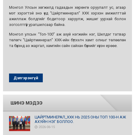
Монгол Улсын хөгжилд гадаадын хөрөнгө оруулалт ус, агаар
мэт хэрэгтэй энэ үед “Цайртминерал” ХХК хэрхэн амжилттай
ажиллаж болдгийг бодитоор харуулж, жишиг уурхай болон
зогсолтгүй урагшилсаар байна.
Монгол улсын “Топ-100” аж ахуй нэгжийн нэг, Шилдэг татвар
төлөгч “Цайртминерал” XXK-ийн бүтээлч хамт олныг төлөөлөн
та бүхэнд аз жаргал, хамгийн сайн сайхан бүхнийг хүсэн ерөөе.
Дэлгэрэнгүй
ШИНЭ МЭДЭЭ
ЦАЙРТМИНЕРАЛ_ХХК НЬ 2025 ОНЫ ТОП 100-Н АЖ
АХУЙН НЭГ БОЛЛОО.
2026-06-15