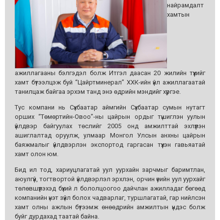
найрамдалт
хамтын
ажиллагааны бэлгэдэл болж Итгэл даасан 20 жилийн түүхийг
хамт бүтээлцэж буй “Цайртминерал” ХХК-ийн үйл ажиллагаатай
танилцаж байгаа эрхэм танд энэ өдрийн мэндийг хүргэе.
Тус компани нь Сүхбаатар аймгийн Сүхбаатар сумын нутагт
орших “Төмөртийн-Овоо”-ны цайрын ордыг түшиглэн уулын
үйлдвэр байгуулах төслийг 2005 онд амжилттай эхлүүлэн
ашиглалтад оруулж, улмаар Монгол Улсын анхны цайрын
баяжмалыг үйлдвэрлэн экспортод гаргасан түүхэн гавьяатай
хамт олон юм.
Бид ил тод, хариуцлагатай уул уурхайн зарчмыг баримтлан,
аюулгүй, тогтвортой үйлдвэрлэл эрхлэн, орчин үеийн уул уурхайг
төлөвшүүлэхэд бүхий л бололцоогоо дайчлан ажилладаг бөгөөд
компанийн үнэт зүйл болох чадварлаг, туршлагатай, гар нийлсэн
хамт олны ажлын бүтээмж өнөөдрийн амжилтын үндэс болж
буйг дурдахад таатай байна.