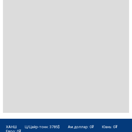
ХАНШ Ц/Цайр-тонн: 3785$ Ам.доллар: 0₮ Юань: 0₮
Евро: 0₮