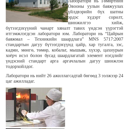
Лаборатори нь Төмөртийн
Овооны уулын баяжуулах
үйлдвэрийн бүх шатны
эрдэс хүдэрт сорилт,
шинжилгээ хийж,
бүтээгдэхүүний чанарт хяналт тавих үндсэн үүрэгтэй
итгэмжлэгдсэн лаборатори юм. Лаборатори нь “Цайрын
баяжмал – Техникийн шаардлага” MNS 5717:2007
стандартын дагуу бүтээгдэхүүнд цайр, хар тугалга, зэс,
кадми, мөнгө, төмөр, кобальт, мышьяк, хүхэр, цахиурын
хоёрч исэл болон бусад шаардлагатай элемент нэгдлийг
үндэсний стандарт арга аргачлалын дагуу шинжлэн
тодорхойлдог.
Лаборатори нь нийт 26 ажиллагсадтай бөгөөд 3 ээлжээр 24
цаг ажилладаг.