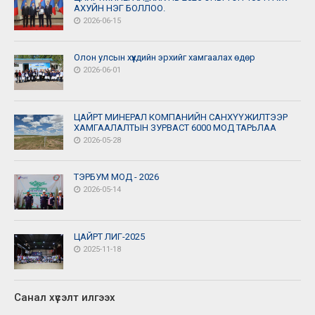
АХУЙН НЭГ БОЛЛОО.
2026-06-15
Олон улсын хүүхдийн эрхийг хамгаалах өдөр
2026-06-01
ЦАЙРТ МИНЕРАЛ КОМПАНИЙН САНХҮҮЖИЛТЭЭР
ХАМГААЛАЛТЫН ЗУРВАСТ 6000 МОД ТАРЬЛАА
2026-05-28
ТЭРБУМ МОД - 2026
2026-05-14
ЦАЙРТ ЛИГ-2025
2025-11-18
Санал хүсэлт илгээх