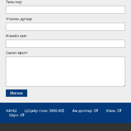
Таны нэр
Утасны дугаар
И-мэйл хаяг
Санал хүсэлт
ХАНШ Ц/Цайр-тонн: 3856.85$ Ам.доллар: 0₮ Юань: 0₮
Евро: 0₮