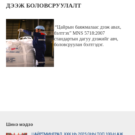
ДЭЭЖ БОЛОВСРУУЛАЛТ
“Цайрын баяжмалаас дээж авах,
бэлтгэх” MNS 5718:2007
стандартын дагуу дээжийг авч,
боловсруулан бэлтгэдэг.
Шинэ мэдээ
ЦАЙРТМИНЕРАЛ_ХХК НЬ 2025 ОНЫ ТОП 100-Н АЖ