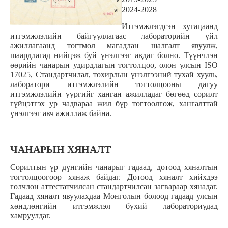
2024-2028
Итгэмжлэгдсэн хугацаанд
итгэмжлэлийн байгууллагаас лабораторийн үйл
ажиллагаанд тогтмол магадлан шалгалт явуулж,
шаардлагад нийцэж буй үнэлгээг авдаг болно. Түүнчлэн
өөрийн чанарын удирдлагын тогтолцоо, олон улсын ISO
17025, Стандартчилал, тохирлын үнэлгээний тухай хууль,
лаборатори итгэмжлэлийн тогтолцооны дагуу
итгэмжлэлийн үүргийг ханган ажилладаг бөгөөд сорилт
гүйцэтгэх ур чадвараа жил бүр тогтоолгож, хангалттай
үнэлгээг авч ажиллаж байна.
ЧАНАРЫН ХЯНАЛТ
Сорилтын үр дүнгийн чанарыг гадаад, дотоод хяналтын
тогтолцоогоор хянаж байдаг. Дотоод хяналт хийхдээ
голчлон аттестатчилсан стандартчилсан загвараар хянадаг.
Гадаад хяналт явуулахдаа Монголын болоод гадаад улсын
хөндлөнгийн итгэмжлэл бүхий лабораториудад
хамруулдаг.