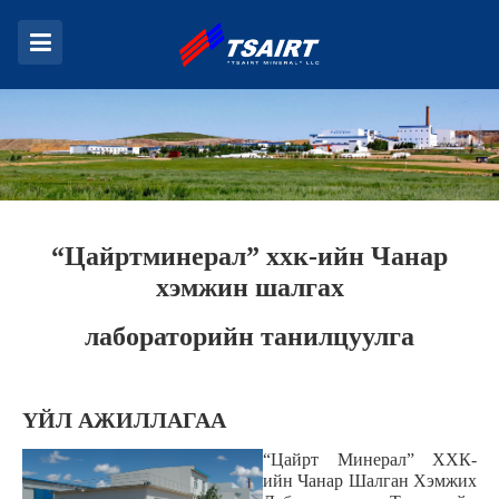
“Цайртминерал” ххк-ийн Чанар
хэмжин шалгах
лабораторийн танилцуулга
ҮЙЛ АЖИЛЛАГАА
“Цайрт Минерал” ХХК-
ийн Чанар Шалган Хэмжих