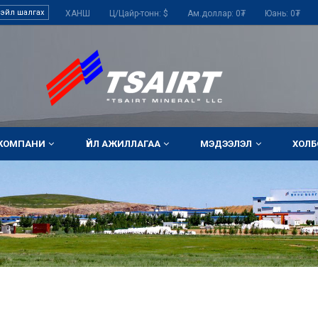
ХАНШ Ц/Цайр-тонн: $ Ам.доллар: 0₮ Юань: 0₮ Е
КОМПАНИ
ҮЙЛ АЖИЛЛАГАА
МЭДЭЭЛЭЛ
ХОЛБ