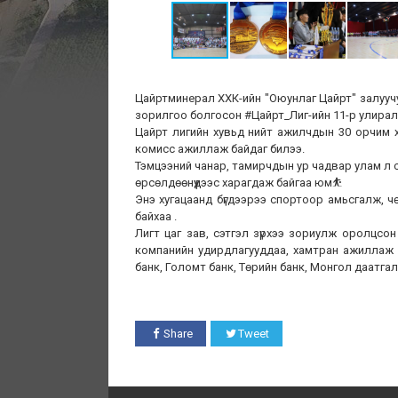
Цайртминерал ХХК-ийн "Оюунлаг Цайрт" залуучуу
зорилгоо болгосон #Цайрт_Лиг-ийн 11-р улирал
Цайрт лигийн хувьд нийт ажилчдын 30 орчим хув
комисс ажиллаж байдаг билээ.
Тэмцээний чанар, тамирчдын ур чадвар улам л сай
өрсөлдөөнүүдээс харагдаж байгаа юм⛹️
Энэ хугацаанд бүгдээрээ спортоор амьсгалж, чөлө
байхаа .
Лигт цаг зав, сэтгэл зүрхээ зориулж оролцсон
компанийн удирдлагууддаа, хамтран ажиллаж 
банк, Голомт банк, Төрийн банк, Монгол даатг
Share
Tweet