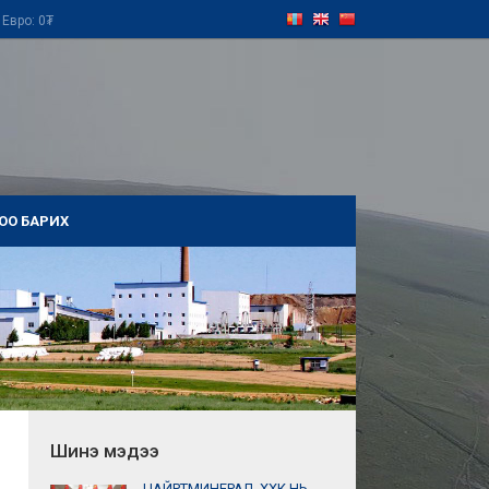
вро: 0₮
ОО БАРИХ
Шинэ мэдээ
ЦАЙРТМИНЕРАЛ_ХХК НЬ