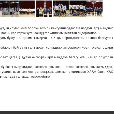
дын клуб-с жил болгон зохион байгууллагддаг Эв нэгдэл, эрүүл мэндийг
 маань сар гаруй хугацаанд үргэлжилж амжилттай өндөрлөлөө.
ь буюу 100 орчим тамирчин, 4-6 хүний бүрэлдэхүүнтэй зохион байгуулах
жирч байгаа нь гал гарсан, ур чадвар, хүч сорьсон, уран тоглолт, ширүүн
өт цагаа үр дүнтэй өнгөрүүлэн эрүүл мэнддээ багагүй хувь нэмэр оруулсан
 бүх баг тамирчиддаа, хөгжөөн дэмжсэн цоглог хөгжөөн дэмжигчиддээ,
тусалж дэмжсэн хэлтэс, цехүүддээ, дэмжин ажилласан ХААН банк, ХАС
алынхандаа талархал илэрхийлье