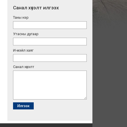
Санал хүсэлт илгээх
Таны нэр
Утасны дугаар
И-мэйл хаяг
Санал хүсэлт