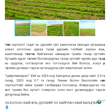
Нөхөн сэргээлт гэдэг нь уурхайн үйл ажиллагаа явагдах хугацаанд
эсвэл зогссоны дараа тухай уурхайн талбайг хэрхэн яаж,
ашиглахаар төлөвлөж байгаагаас хамааран тухайн газар нутгийн
бүтцийн зураг төслийг боловсруулах, газар нутгийг хуучин дүр төрхөд
нь оруулах, тогтвортой эко тогтолцоог бий болгох, эсхүл өөр
төрлийн ургамал тарьж нутагшуулах үйл ажиллагааг хэлнэ.
"Цайртминерал" ХХК нь 2024 онд Хаягдлын далан дээр нийт 0.5 га
газар, 2025 онд 0.7 га газар Техник болон Биологийн нөхөн
сэргээлтийг хийж тухайн талбайдаа Согоовор, Өлөнгө, Царгас гэх
мэт тухайн бүс нутагт тохирсон олон наст ургамлуудыг тарьж
ургуулаад байна.
ЭХ БОЛСОН БАЙГАЛЬ ДЭЛХИЙГЭЭ ХАЙРЛАН ХАМГААЛЦГАЯ