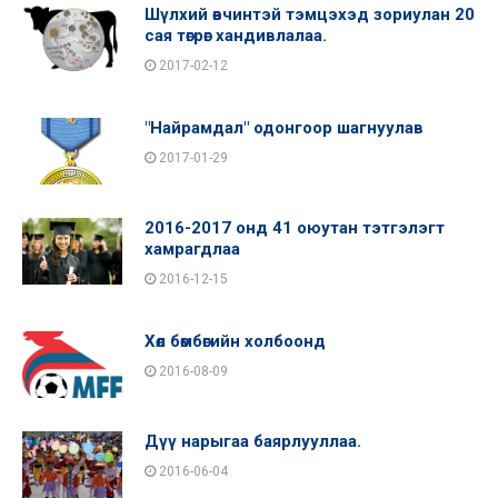
Шүлхий өвчинтэй тэмцэхэд зориулан 20
сая төгрөг хандивлалаа.
2017-02-12
"Найрамдал" одонгоор шагнуулав
2017-01-29
2016-2017 онд 41 оюутан тэтгэлэгт
хамрагдлаа
2016-12-15
Хөл бөмбөгийн холбоонд
2016-08-09
Дүү нарыгаа баярлууллаа.
2016-06-04