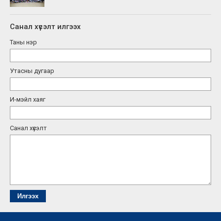
Санал хүсэлт илгээх
Таны нэр
Утасны дугаар
И-мэйл хаяг
Санал хүсэлт