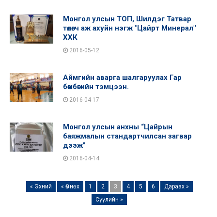
Монгол улсын ТОП, Шилдэг Татвар
төлөгч аж ахуйн нэгж "Цайрт Минерал"
ХХК
2016-05-12
Аймгийн аварга шалгаруулах Гар
бөмбөгийн тэмцээн.
2016-04-17
Монгол улсын анхны “Цайрын
баяжмалын стандартчилсан загвар
дээж”
2016-04-14
« Эхний
« Өмнөх
1
2
3
4
5
6
Дараах »
Сүүлийн »