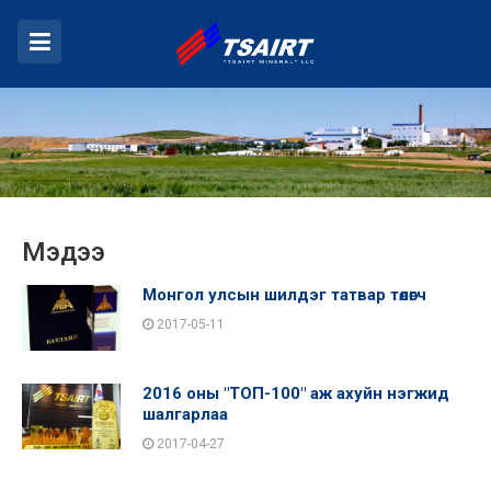
Мэдээ
Монгол улсын шилдэг татвар төлөгч
2017-05-11
2016 оны "ТОП-100" аж ахуйн нэгжид
шалгарлаа
2017-04-27